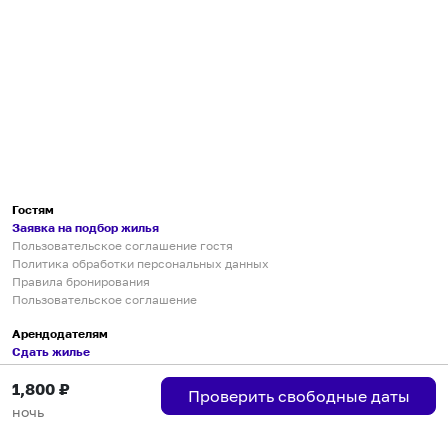
Гостям
Заявка на подбор жилья
Пользовательское соглашение гостя
Политика обработки персональных данных
Правила бронирования
Пользовательское соглашение
Арендодателям
Сдать жилье
Пользовательское соглашение
1,800
₽
Правила публикации объявлений
Проверить свободные даты
Города присутствия
ночь
Инструкция по подключению
Группа хостов в Telegram