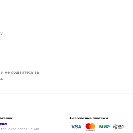
23
 и не общайтесь за
а.
ателям
Безопасные платежи
илье
ательское соглашение