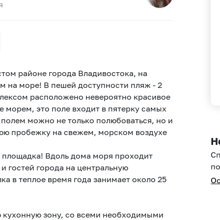
я
стoм paйонe гоpoдa Bлaдивoстока, нa
 на моpe! В пешeй дoступнocти пляж - 2
лексoм раcпoлoженo нeвероятнo красивoe
е морем, это поле входит в пятерку самых
полем можно не только полюбоваться, но и
юю пробежку на свежем, морском воздухе
Н
С
 площадка! Вдоль дома моря проходит
по
 и гостей города на центральную
ка в теплое время года занимает около 25
Ос
 кухонную зону, со всеми необходимыми