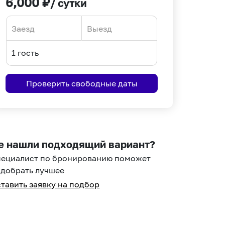
6,000
₽
/ сутки
Navigate
Navigate
forward
backward
to
to
interact
interact
Проверить свободные даты
with
with
the
the
calendar
calendar
and
and
select
select
е нашли подходящий вариант?
a
a
пециалист по бронированию поможет
date.
date.
добрать лучшее
Press
Press
тавить заявку на подбор
the
the
question
question
mark
mark