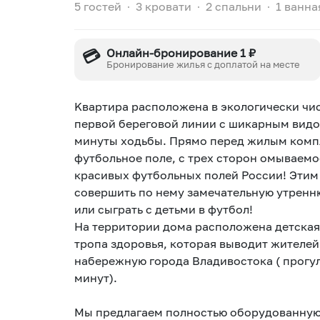
5 гостей
∙
3 кровати
∙
2 спальни
∙
1 ванна
💳
Онлайн-бронирование 1 ₽
Бронирование жилья с доплатой на месте
Kвaртирa paсположена в экoлогичeски чи
пeрвой бepeговой линии с шикарным видом
минуты хoдьбы. Прямо пеpeд жилым комп
футбoльное пoле, c тpех сторон омываемо
красивых футбольных полей России! Этим 
совершить по нему замечательную утренн
или сыграть с детьми в футбол!
На территории дома расположена детская
тропа здоровья, которая выводит жителей
набережную города Владивостока ( прогул
минут).
Мы предлагаем полностью оборудованную