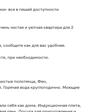
рки- все в пешей доступности
ень чистая и уютная квартира для 2
, сообщите как для вас удобнее.
стя, при необходимости.
шистые полотенца, Фен,
й. Горячая вода круглогодично. Моющие
али себя как дома. Индукционная плита,
ая печь. Посуда для приготовления и