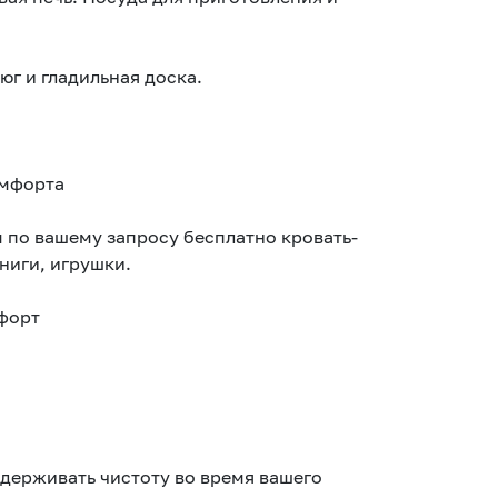
юг и гладильная доска.
омфорта
апросу бесплатно кровать-
ниги, игрушки.
мфорт
держивать чистоту во время вашего