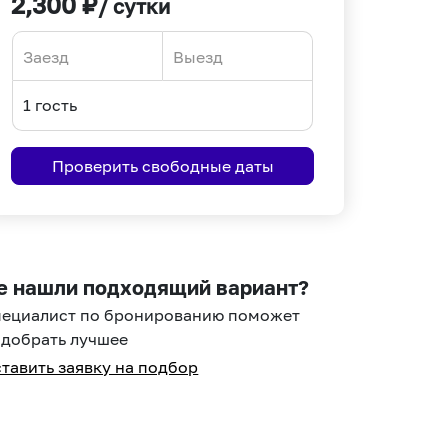
2,300
₽
/ сутки
Navigate
Navigate
forward
backward
to
to
interact
interact
Проверить свободные даты
with
with
the
the
calendar
calendar
and
and
select
select
е нашли подходящий вариант?
a
a
пециалист по бронированию поможет
date.
date.
добрать лучшее
Press
Press
тавить заявку на подбор
the
the
question
question
mark
mark