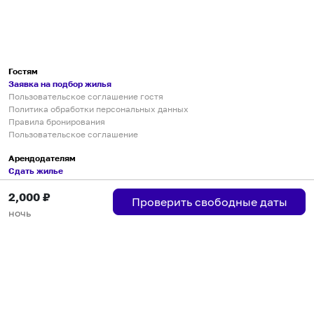
Гостям
Заявка на подбор жилья
Пользовательское соглашение гостя
Политика обработки персональных данных
Правила бронирования
Пользовательское соглашение
Арендодателям
Сдать жилье
Пользовательское соглашение
2,000
₽
Правила публикации объявлений
Проверить свободные даты
Города присутствия
ночь
Инструкция по подключению
Группа хостов в Telegram
Безопасные платежи
Мобильные приложения