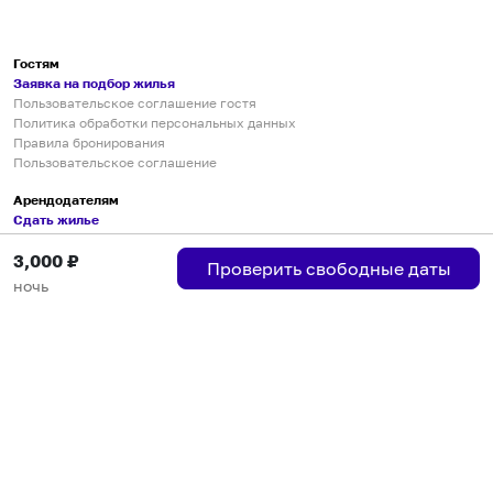
Гостям
Заявка на подбор жилья
Пользовательское соглашение гостя
Политика обработки персональных данных
Правила бронирования
Пользовательское соглашение
Арендодателям
Сдать жилье
Пользовательское соглашение
3,000
₽
Правила публикации объявлений
Проверить свободные даты
Города присутствия
ночь
Инструкция по подключению
Группа хостов в Telegram
Безопасные платежи
Мобильные приложения