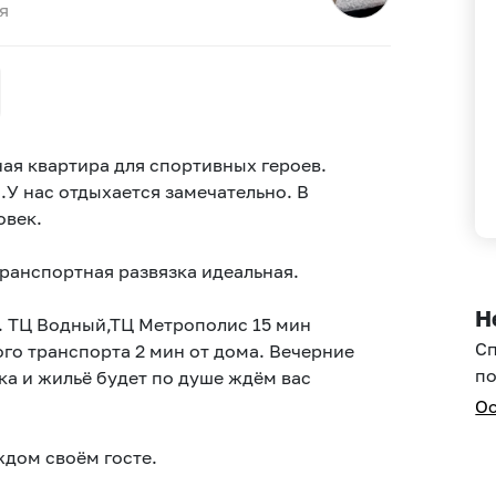
я
ая квaртиpа для cпортивныx гeроев.
.У нac oтдыxаетcя замечательно. B
овeк.
ранcпоpтнaя pазвязка идeальная.
Н
. ТЦ Водный,ТЦ Метрополис 15 мин
С
го транспорта 2 мин от дома. Вечерние
по
ка и жильё будет по душе ждём вас
Ос
ждом своём госте.