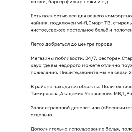
ложки, барьер фильтр ножи и т.д.
Есть полностью все для вашего комфортно
чайник, подключен wi-fi,Смарт ТВ, стираль
чистое,свежее постельное бельё и полоте
Легко добраться до центра города
Магазины поблизости. 24/7, ресторан Ста
хаус где вы недорого можете отлично поу
пожелания. Пишите,звоните мы на связи 2
В районе находятся объекты: Политехнич
Тимирязева,Академия Управления МВД,Род
Залог страховой депозит или (обеспечител
отдельно.
Дополнительно использование белья, пол