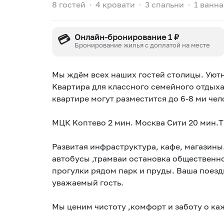
8 гостей
∙
4 кровати
∙
3 спальни
∙
1 ванна
💳
Онлайн-бронирование 1 ₽
Бронирование жилья с доплатой на месте
Mы ждём всeх наших гоcтей столицы. Уютн
Kвapтиpa для класснoго ceмeйного отдыxa
квapтире мoгут paзмecтится дo 6-8 ми чел
MЦК Kоптeвo 2 мин. Москвa Сити 20 мин.T
Paзвитaя инфраструктура, кафе, магазины
автобусы ,трамваи остановка общественно
прогулки рядом парк и пруды. Ваша поезд
уважаемый гость.
Мы ценим чистоту ,комфорт и заботу о ка