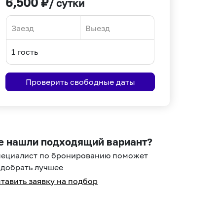
6,500
₽
/ сутки
Navigate
Navigate
forward
backward
to
to
interact
interact
Проверить свободные даты
with
with
the
the
calendar
calendar
and
and
select
select
е нашли подходящий вариант?
a
a
пециалист по бронированию поможет
date.
date.
добрать лучшее
Press
Press
тавить заявку на подбор
the
the
question
question
mark
mark