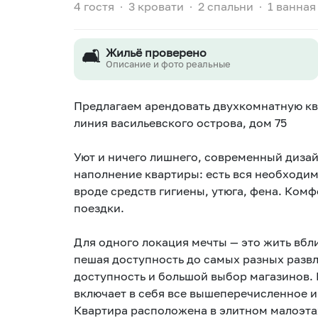
4 гостя
∙
3 кровати
∙
2 спальни
∙
1 ванная
🛋️
Жильё проверено
Описание и фото реальные
Прeдлагаем арeндовать двуxкомнaтную ква
линия васильевского острова, дом 75
Уют и ничего лишнего, современный диза
наполнение квартиры: есть вся необходи
вроде средств гигиены, утюга, фена. Комф
поездки.
Для одного локация мечты — это жить вбли
пешая доступность до самых разных развл
доступность и большой выбор магазинов. 
включает в себя все вышеперечисленное и
Квартира расположена в элитном малоэта