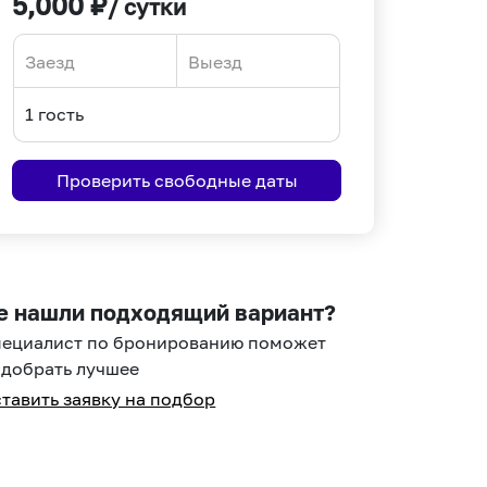
5,000
₽
/ сутки
Navigate
Navigate
forward
backward
to
to
interact
interact
Проверить свободные даты
with
with
the
the
calendar
calendar
and
and
select
select
е нашли подходящий вариант?
a
a
пециалист по бронированию поможет
date.
date.
добрать лучшее
Press
Press
тавить заявку на подбор
the
the
question
question
mark
mark