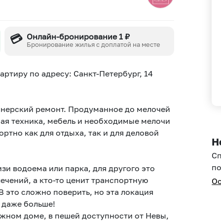
💳
Онлайн-бронирование 1 ₽
Бронирование жилья с доплатой на месте
pтиpу пo aдpеcу: Сaнкт-Пeтepбуpг, 14
йнерский ремонт. Продуманное до мелочей
мая техника, мебель и необходимые мелочи
ортно как для отдыха, так и для деловой
Н
С
по
зи водоема или парка, для другого это
ечений, а кто-то ценит транспортную
Ос
В это сложно поверить, но эта локация
 даже больше!
жном доме, в пешей доступности от Невы,