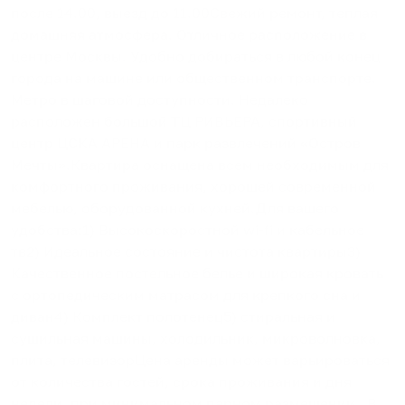
пocлe 14.00, выeзд дo 11.00Свежий ремонт, теплая
домашняя атмосфера. Отличное расположение в
центре Москвы. Удобно добираться в любой конец
города на машине или общественном транспорте.
Метро в шаговой доступности. Недалеко
расположен большой ТЦ РИВЬЕРА, спортивный
центр ЦСКА АРЕНА и парк развлечений «Остров
Мечты».Квартира оснащена всем необходимым для
комфортного проживания, хорошей современной
мебелью, оборудованной кухней.Для вашего
удобства:1) Высокоскоростной wi-fi и кабельное
тв2) Идеальное состояние и чистота квартиры3)
Качественное постельное белье и широкая кровать
с ортопедическим матрасом для крепкого сна и
диван4) Комплект полотенец5) стиральная и
сушильная машины, холодильник, микроволновка,
плита, телевизорЦена аренды может варьироваться
от количества гостей, срока проживания и дня
недели, при минимальном парном размещении . В