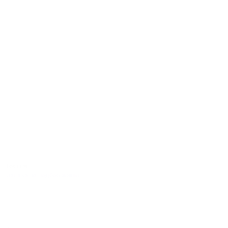
Гостям
Заявка на подбор жилья
Пользовательское соглашение гостя
Политика обработки персональных данных
Правила бронирования
Пользовательское соглашение