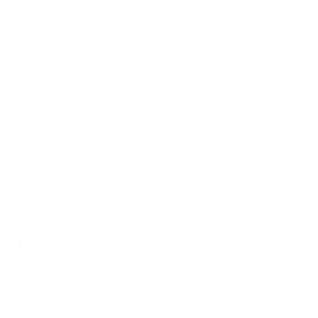
Хозяин
: Жанна
Вступление в сообщество:
март
2025
Связаться с хозяином
В целях безопасности не переводите деньги и не
общайтесь за пределами сайта или приложения
Кукурента.