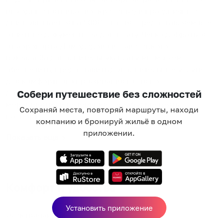
выходные пятница- воскресенье) и праздничные
дни повышается на 500₽ с гостя. Предоставляем все
отчетные документы за доп.плату.Легко добраться
от аэропорта Домодедово и Павелецкого
вокзала.За дополнительную плату мы можем
обеспечить, предоставить дополнительные услуги
для комфортного проживания гостя по
договоренности.В наших квартирах не проводятся
Собери путешествие без сложностей
мероприятия и вечеринки!Не забудьте взять
Сохраняй места, повторяй маршруты, находи
паспорт!
компанию и бронируй жильё в одном
приложении.
Показать еще
Комфорт и удобства
Установить приложение
Электрочайник