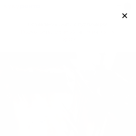
Войти
✕
Объявление снято с публикации.
Посмотреть другие объявления в этом
городе
1
/
10