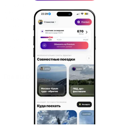
Холодильник
Утюг
Микроволновка
Паркинг / гараж
Посуда и принадлежности
Телевизор
Стиральная машина
Где вы будете жить