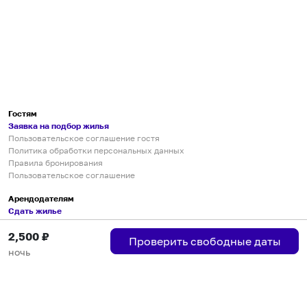
Гостям
Заявка на подбор жилья
Пользовательское соглашение гостя
Политика обработки персональных данных
Правила бронирования
Пользовательское соглашение
Арендодателям
Сдать жилье
Пользовательское соглашение
2,500
₽
Правила публикации объявлений
Проверить свободные даты
Города присутствия
ночь
Инструкция по подключению
Группа хостов в Telegram
Безопасные платежи