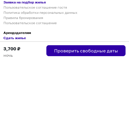
Заявка на подбор жилья
Пользовательское соглашение гостя
Политика обработки персональных данных
Правила бронирования
Пользовательское соглашение
Арендодателям
Сдать жилье
Пользовательское соглашение
3,700
₽
Правила публикации объявлений
Проверить свободные даты
Города присутствия
ночь
Инструкция по подключению
Группа хостов в Telegram
Безопасные платежи
Мобильные приложения
Кукурента — платформа для самостоятельных путешествий