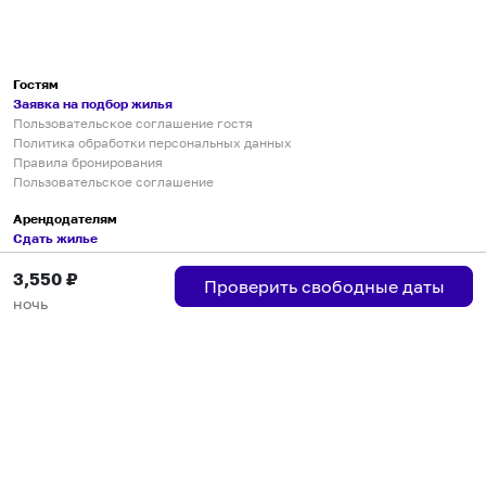
Гостям
Заявка на подбор жилья
Пользовательское соглашение гостя
Политика обработки персональных данных
Правила бронирования
Пользовательское соглашение
Арендодателям
Сдать жилье
Пользовательское соглашение
3,550
₽
Правила публикации объявлений
Проверить свободные даты
Города присутствия
ночь
Инструкция по подключению
Группа хостов в Telegram
Безопасные платежи
Мобильные приложения