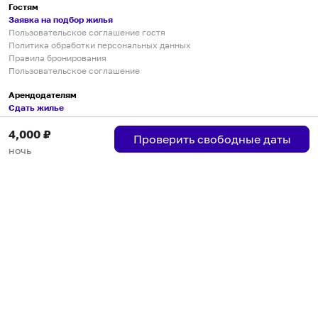
Гостям
Заявка на подбор жилья
Пользовательское соглашение гостя
Политика обработки персональных данных
Правила бронирования
Пользовательское соглашение
Арендодателям
Сдать жилье
Пользовательское соглашение
4,000
₽
Правила публикации объявлений
Проверить свободные даты
Города присутствия
ночь
Инструкция по подключению
Группа хостов в Telegram
Безопасные платежи
Мобильные приложения