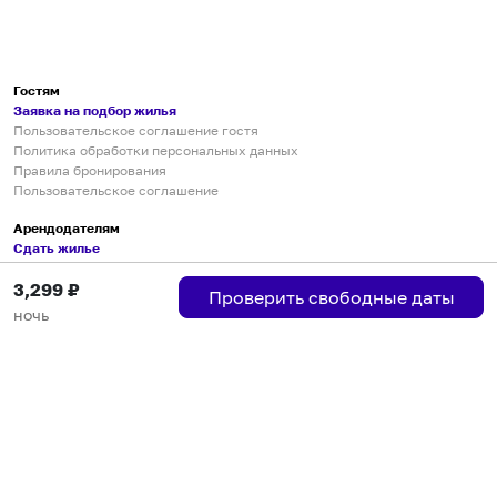
Гостям
Заявка на подбор жилья
Пользовательское соглашение гостя
Политика обработки персональных данных
Правила бронирования
Пользовательское соглашение
Арендодателям
Сдать жилье
Пользовательское соглашение
3,299
₽
Правила публикации объявлений
Проверить свободные даты
Города присутствия
ночь
Инструкция по подключению
Группа хостов в Telegram
Безопасные платежи
Мобильные приложения