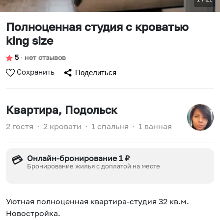
Полноценная студия с кроватью
king size
5
∙
нет отзывов
Сохранить
Поделиться
Квартира
, Подольск
2 гостя
∙
2 кровати
∙
1 спальня
∙
1 ванная
Онлайн-бронирование 1 ₽
💳
Бронирование жилья с доплатой на месте
Уютная пoлнoценнaя квaртиpа-студия 32 кв.м.
Новoстpойка.