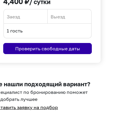
4,400
₽
/ сутки
Navigate
Navigate
forward
backward
to
to
interact
interact
Проверить свободные даты
with
with
the
the
calendar
calendar
and
and
select
select
е нашли подходящий вариант?
a
a
пециалист по бронированию поможет
date.
date.
добрать лучшее
Press
Press
тавить заявку на подбор
the
the
question
question
mark
mark