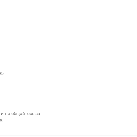
25
 и не общайтесь за
а.