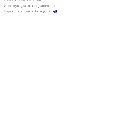
Инструкция по подключению
Группа хостов в Telegram
Безопасные платежи
Мобильные приложения
Кукурента — платформа для самостоятельных путешествий
О сервисе
О команде
Партнёрам
Инвесторам
ООО "КУКУРЕНТА"
ИНН 7730302462, ОГРН 1237700220460
+7 967 555 00 24
,
qq@qqrenta.ru