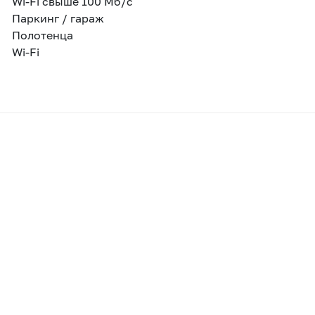
Wi-Fi свыше 100 Мб/с
Паркинг / гараж
Полотенца
Wi-Fi