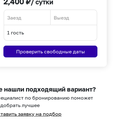
2,400
₽
/ сутки
Navigate
Navigate
forward
backward
to
to
interact
interact
Проверить свободные даты
with
with
the
the
calendar
calendar
and
and
select
select
е нашли подходящий вариант?
a
a
пециалист по бронированию поможет
date.
date.
добрать лучшее
Press
Press
тавить заявку на подбор
the
the
question
question
mark
mark