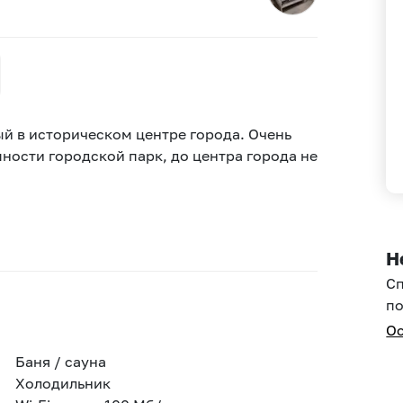
 в историческом центре города. Очень
пности городской парк, до центра города не
Н
С
по
Ос
Баня / сауна
Холодильник