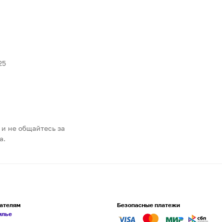
25
 и не общайтесь за
а.
ателям
Безопасные платежи
илье