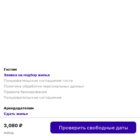
Гостям
Заявка на подбор жилья
Пользовательское соглашение гостя
Политика обработки персональных данных
Правила бронирования
Пользовательское соглашение
Арендодателям
Сдать жилье
Пользовательское соглашение
3,080
₽
Правила публикации объявлений
Проверить свободные даты
Города присутствия
ночь
Инструкция по подключению