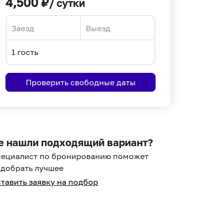
4,500
₽
/ сутки
Navigate
Navigate
forward
backward
to
to
interact
interact
Проверить свободные даты
with
with
the
the
calendar
calendar
and
and
select
select
е нашли подходящий вариант?
a
a
пециалист по бронированию поможет
date.
date.
добрать лучшее
Press
Press
тавить заявку на подбор
the
the
question
question
mark
mark