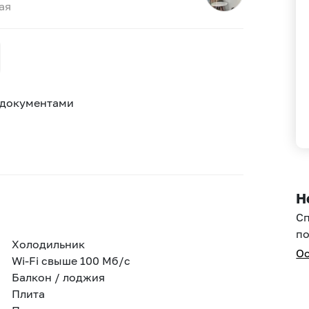
ая
 документами
Н
С
по
Холодильник
Ос
Wi-Fi свыше 100 Мб/с
Балкон / лоджия
Плита