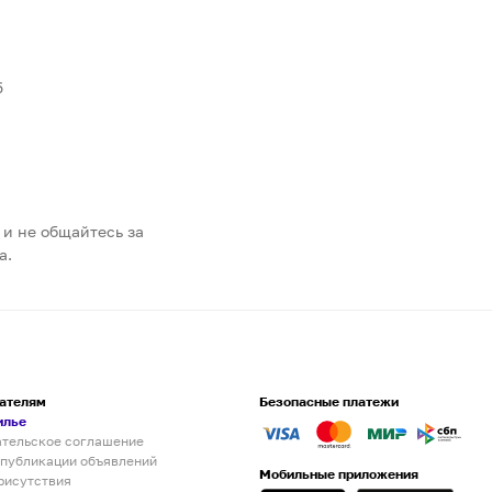
5
 и не общайтесь за
а.
ателям
Безопасные платежи
илье
ательское соглашение
 публикации объявлений
Мобильные приложения
рисутствия