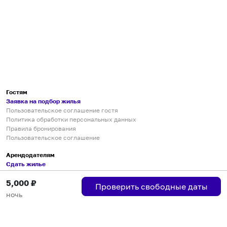
Гостям
Заявка на подбор жилья
Пользовательское соглашение гостя
Политика обработки персональных данных
Правила бронирования
Пользовательское соглашение
Арендодателям
Сдать жилье
Пользовательское соглашение
5,000
₽
Правила публикации объявлений
Проверить свободные даты
Города присутствия
ночь
Инструкция по подключению
Группа хостов в Telegram