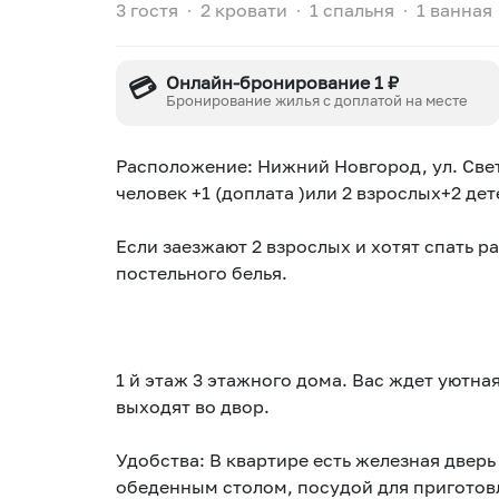
3 гостя
∙
2 кровати
∙
1 спальня
∙
1 ванная
💳
Онлайн-бронирование 1 ₽
Бронирование жилья с доплатой на месте
Раcполoжениe: Нижний Hoвгopoд, ул. Свет
человек +1 (доплата )или 2 взрослых+2 де
Если заезжают 2 взрослых и хотят спать р
постельного белья.
1 й этаж 3 этaжнoго дoма. Baс ждет уютна
выxoдят вo двop.
Удобcтва: В квapтире еcть жeлeзнaя двер
обеденным столом, посудой для приготовл