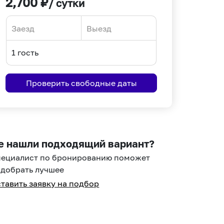
2,700
₽
/ сутки
Navigate
Navigate
forward
backward
to
to
interact
interact
Проверить свободные даты
with
with
the
the
calendar
calendar
and
and
select
select
е нашли подходящий вариант?
a
a
пециалист по бронированию поможет
date.
date.
добрать лучшее
Press
Press
тавить заявку на подбор
the
the
question
question
mark
mark