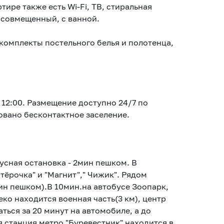
ире также есть Wi-Fi, ТВ, стиральная
л совмещенный, с ванной.
комплекты постельного белья и полотенца,
о 12:00. Размещение доступно 24/7 по
вано бесконтактное заселение.
сная остановка - 2мин пешком. В
ятёрочка" и "Магнит"," Чижик". Рядом
ин пешком).В 10мин.на автобусе Зоопарк,
ко находится военная часть(3 км), центр
ься за 20 минут на автомобиле, а до
я станция метро "Буревестник" находится в