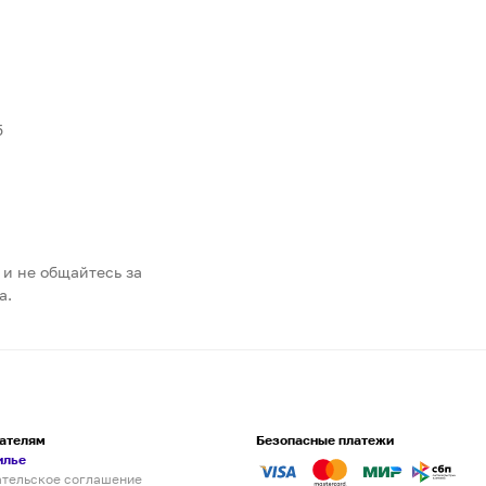
5
 и не общайтесь за
а.
ателям
Безопасные платежи
илье
ательское соглашение