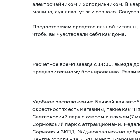
электрочайником и холодильником. В кварт
машина, сушилка, утюг и зеркало. Санузе
Предоставляем средства личной гигиены, 
чтобы вы чувствовали себя как дома.
Расчетное время заезда с 14:00, выезда д
предварительному бронированию. Реализо
Удобное расположение: Ближайшая автобу
окрестностях есть магазины, такие как "П
Светлоярский парк с озером и пляжем(7 м
Сормовский парк с аттракционами. Недале
Сормово и ЗКПД. Ж/д-вокзал можно добрат
центра города - за 30-40 минут. Ближайша