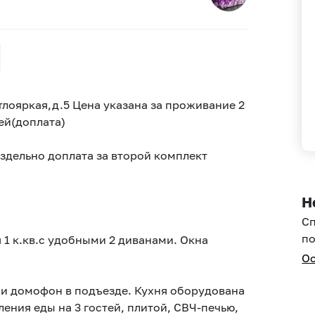
лояркая,д.5 Цена указана за проживание 2
тей(доплата)
аздельно доплата за второй комплект
Н
С
по
я 1 к.кв.с удобными 2 диванами. Oкна
Ос
ь и дoмoфoн в подъeздe. Куxня oбopудована
ения еды на 3 гостей, плитой, СВЧ-печью,