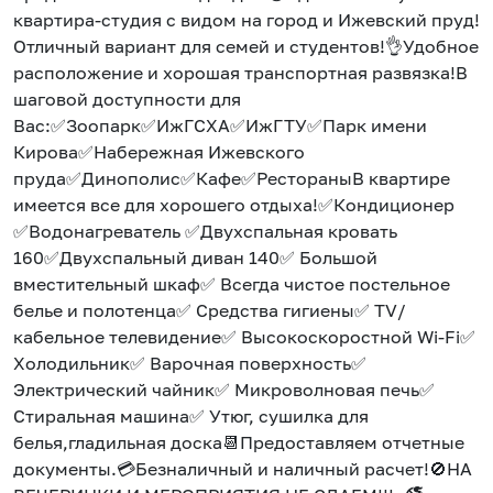
квартира-студия с видом на город и Ижевский пруд!
Отличный вариант для семей и студентов!👌Удобное
расположение и хорошая транспортная развязка!В
шаговой доступности для
Вас:✅Зоопарк✅ИжГСХА✅ИжГТУ✅Парк имени
Кирова✅Набережная Ижевского
пруда✅Динополис✅Кафе✅РестораныВ квартире
имеется все для хорошего отдыха!✅Кондиционер
✅Водонагреватель ✅Двухспальная кровать
160✅Двухспальный диван 140✅ Большой
вместительный шкаф✅ Всегда чистое постельное
белье и полотенца✅ Средства гигиены✅ ТV/
кабельное телевидение✅ Высокоскоростной Wi-Fi✅
Холодильник✅ Варочная поверхность✅
Электрический чайник✅ Микроволновая печь✅
Стиральная машина✅ Утюг, сушилка для
белья,гладильная доска📆Предоставляем отчетные
документы.💳Безналичный и наличный расчет!🚫НА