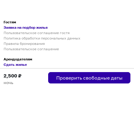
Гостям
Заявка на подбор жилья
Пользовательское соглашение гостя
Политика обработки персональных данных
Правила бронирования
Пользовательское соглашение
Арендодателям
Сдать жилье
Пользовательское соглашение
2,500
₽
Правила публикации объявлений
Проверить свободные даты
Города присутствия
ночь
Инструкция по подключению
Группа хостов в Telegram
Безопасные платежи
Мобильные приложения