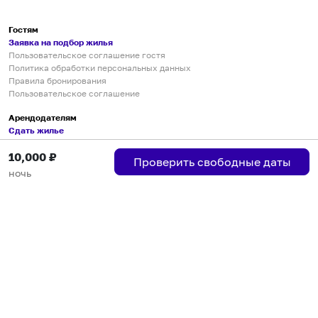
Гостям
Заявка на подбор жилья
Пользовательское соглашение гостя
Политика обработки персональных данных
Правила бронирования
Пользовательское соглашение
Арендодателям
Сдать жилье
Пользовательское соглашение
10,000
₽
Правила публикации объявлений
Проверить свободные даты
Города присутствия
ночь
Инструкция по подключению
Группа хостов в Telegram
Безопасные платежи
Мобильные приложения