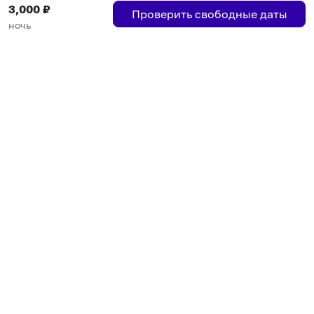
3,000
₽
Правила публикации объявлений
Проверить свободные даты
Города присутствия
ночь
Инструкция по подключению
Группа хостов в Telegram
Безопасные платежи
Мобильные приложения
Кукурента — платформа для самостоятельных путешествий
О сервисе
О команде
Партнёрам
Инвесторам
ООО "КУКУРЕНТА"