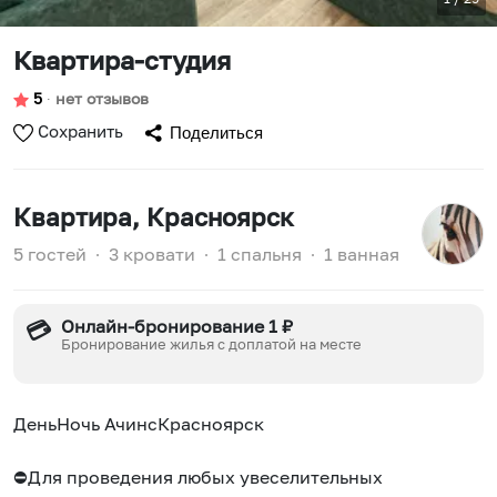
Квартира-студия
5
∙
нет отзывов
Сохранить
Поделиться
Квартира
, Красноярск
5 гостей
∙
3 кровати
∙
1 спальня
∙
1 ванная
Онлайн-бронирование 1 ₽
💳
Бронирование жилья с доплатой на месте
ДеньНочь АчинсКрасноярск
⛔️Для проведения любых увеселительных