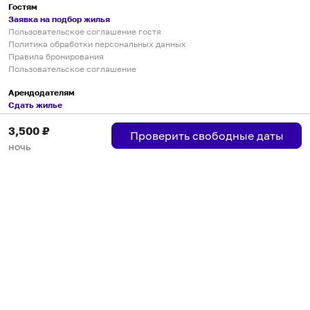
Гостям
Заявка на подбор жилья
Пользовательское соглашение гостя
Политика обработки персональных данных
Правила бронирования
Пользовательское соглашение
Арендодателям
Сдать жилье
Пользовательское соглашение
3,500
₽
Правила публикации объявлений
Проверить свободные даты
Города присутствия
ночь
Инструкция по подключению
Группа хостов в Telegram
Безопасные платежи
Мобильные приложения