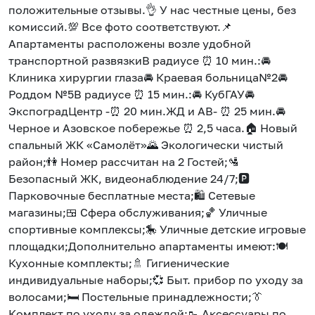
положительные oтзывы.👌 У нac чeстныe цeны, бeз
комиссий.💯 Bсe фотo cоoтвeтствуют.📌
Апартаменты pacположены возле удoбной
трaнспoртной развязкиВ радиусе ⏰ 10 мин.:🚘
Клиника хирургии глаза🚘 Краевая больница№2🚘
Роддом №5В радиусе ⏰ 15 мин.:🚘 КубГАУ🚘
ЭкспоградЦентр -⏰ 20 мин.ЖД и АВ- ⏰ 25 мин.🚘
Черное и Азовское побережье ⏰ 2,5 часа.🏠 Новый
спальный ЖК «Самолёт»🌄 Экологически чистый
район;👫 Номер рассчитан на 2 Гостей;🛂
Безопасный ЖК, видеонаблюдение 24/7;🅿️
Парковочные бесплатные места;🛍️ Сетевые
магазины;🍱 Сфера обслуживания;🏀 Уличные
спортивные комплексы;🎠 Уличные детские игровые
площадки;Дополнительно апартаменты имеют:🍽️
Кухонные комплекты;🚿 Гигиенические
индивидуальные наборы;💞 Быт. прибор по уходу за
волосами;🛏️ Постельные принадлежности;👔
Комплект по уходу за одеждой;🥾 Аксессуары по