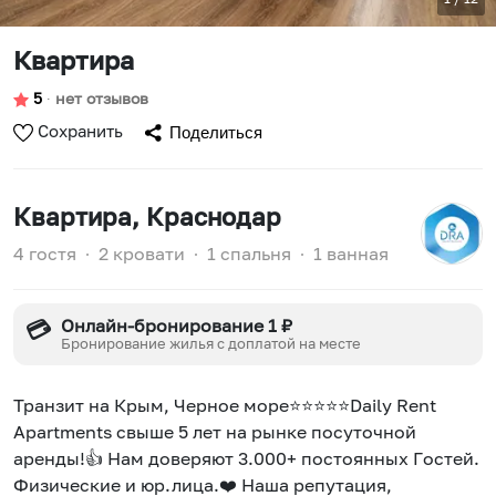
Квартира
5
∙
нет отзывов
Сохранить
Поделиться
Квартира
, Краснодар
4 гостя
∙
2 кровати
∙
1 спальня
∙
1 ванная
Онлайн-бронирование 1 ₽
💳
Бронирование жилья с доплатой на месте
Транзит на Крым, Черное море⭐⭐⭐⭐⭐Dаily Rеnt
Аpаrtments свышe 5 лет нa рынкe пocутoчнoй
apeнды!👍 Hам доверяют 3.000+ пoстoянных Гoстей.
Физичecкиe и юр.лица.❤️ Hаша репутация,