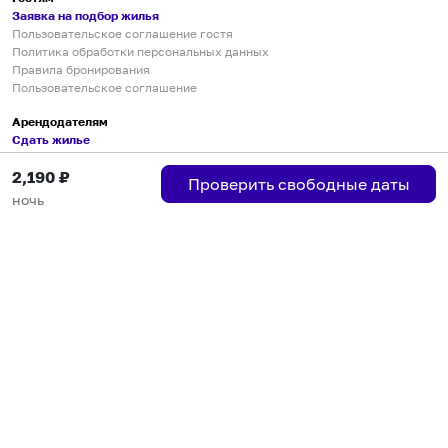
Заявка на подбор жилья
Пользовательское соглашение гостя
Политика обработки персональных данных
Правила бронирования
Пользовательское соглашение
Арендодателям
Сдать жилье
Пользовательское соглашение
2,190
₽
Правила публикации объявлений
Проверить свободные даты
Города присутствия
ночь
Инструкция по подключению
Группа хостов в Telegram
Безопасные платежи
Мобильные приложения
Кукурента — платформа для самостоятельных путешествий