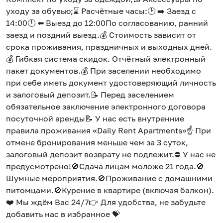
уходу за обувью;⌛ Расчётные часы:🕑 ➡️ Заезд с
14:00🕛 ⬅️ Выезд до 12:00По согласованию, ранний
заезд и поздний выезд.💰 Стоимость зависит от
срока проживания, праздничных и выходных дней.
💰 Гибкая система скидок. Отчётный электронный
пакет документов.💰 При заселении необходимо
при себе иметь документ удостоверяющий личность
и залоговый депозит.📝 Перед заселением
обязательное заключение электронного договора
посуточной аренды📝 У нас есть внутренние
правила проживания «Dаily Rеnt Араrtmеnts»☝ При
отмене бронирования меньше чем за 3 суток,
залоговый депозит возврату не подлежит.⛔ У нас не
предусмотрено!🚫Сдача лицам моложе 21 года.🚫
Шумные мероприятия.🚫Проживание с домашними
питомцами.🚫Курение в квартире (включая балкон).
❤️ Мы ждём Вас 24/7👉 Для удобства, не забудьте
добавить нас в избранное 💝