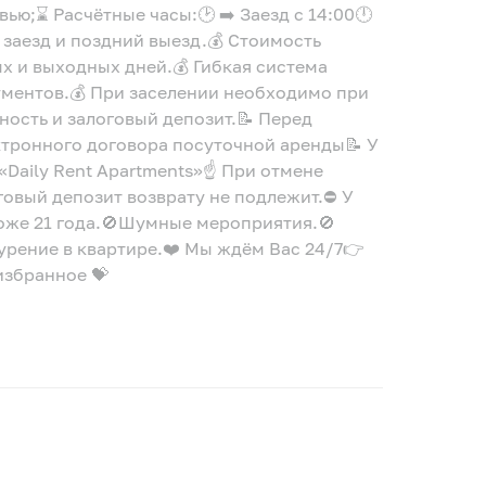
ью;⌛ Расчётные часы:🕑 ➡️ Заезд с 14:00🕛
 заезд и поздний выезд.💰 Стоимость
х и выходных дней.💰 Гибкая система
ументов.💰 При заселении необходимо при
ость и залоговый депозит.📝 Перед
ктронного договора посуточной аренды📝 У
«Daily Rent Apartments»☝ При отмене
говый депозит возврату не подлежит.⛔ У
оже 21 года.🚫Шумные мероприятия.🚫
рение в квартире.❤️ Мы ждём Вас 24/7👉
избранное 💝