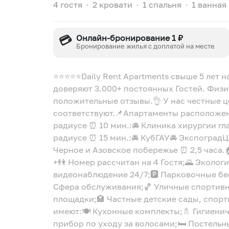
4 гостя
∙
2 кровати
∙
1 спальня
∙
1 ванная
💳
Онлайн-бронирование 1 ₽
Бронирование жилья с доплатой на месте
⭐⭐⭐⭐⭐Daily Rent Apartments свыше 5 лет 
доверяют 3.000+ постоянных Гостей. Физи
положительные отзывы.👌 У нас честные ц
соответствуют.📌Апартаменты расположен
радиусе ⏰ 10 мин.:🚘 Клиника хирургии г
радиусе ⏰ 15 мин.:🚘 КубГАУ🚘 ЭкспоградЦ
Черное и Азовское побережье ⏰ 2,5 часа.
+👫 Номер рассчитан на 4 Гостя;🌄 Эколо
видеонаблюдение 24/7;🅿️ Парковочные бе
Сфера обслуживания;🏀 Уличные спортивн
площадки;🏩 Частные детские сады, спор
имеют:🍽️ Кухонные комплекты;🚿 Гигиени
прибор по уходу за волосами;🛏️ Постель