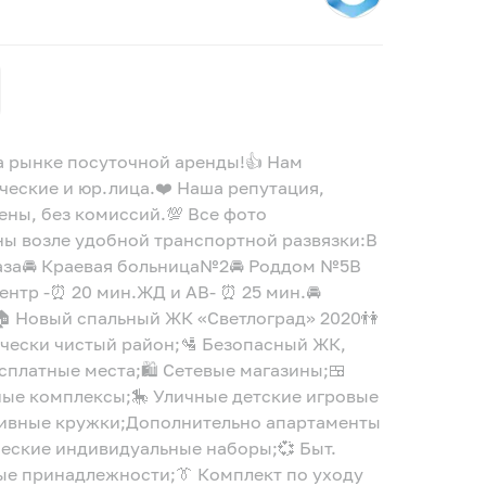
на рынке посуточной аренды!👍 Нам
ческие и юр.лица.❤️ Наша репутация,
ены, без комиссий.💯 Все фото
ы возле удобной транспортной развязки:В
лаза🚘 Краевая больница№2🚘 Роддом №5В
ентр -⏰ 20 мин.ЖД и АВ- ⏰ 25 мин.🚘
🏠 Новый спальный ЖК «Светлоград» 2020👫
гически чистый район;🛂 Безопасный ЖК,
сплатные места;🛍️ Сетевые магазины;🍱
ые комплексы;🎠 Уличные детские игровые
тивные кружки;Дополнительно апартаменты
ческие индивидуальные наборы;💞 Быт.
ные принадлежности;👔 Комплект по уходу