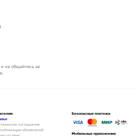
4
 и не общайтесь за
а.
ателям
Безопасные платежи
илье
ательское соглашение
 публикации объявлений
Мобильные приложения
рисутствия