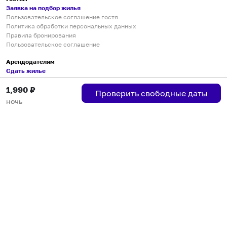
Заявка на подбор жилья
Пользовательское соглашение гостя
Политика обработки персональных данных
Правила бронирования
Пользовательское соглашение
Арендодателям
Сдать жилье
Пользовательское соглашение
1,990
₽
Правила публикации объявлений
Проверить свободные даты
Города присутствия
ночь
Инструкция по подключению
Группа хостов в Telegram
Безопасные платежи
Мобильные приложения
Кукурента — платформа для самостоятельных путешествий