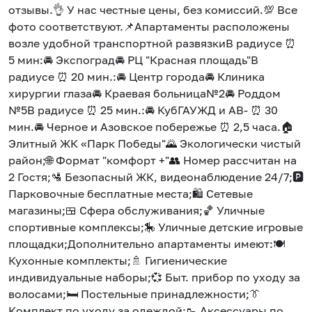
отзывы.👌 У нас честные цены, без комиссий.💯 Все
фото соответствуют.📌Апартаменты расположены
возле удобной транспортной развязкиВ радиусе ⏰
5 мин:🚘 Экспоград🚘 РЦ "Красная площадь"В
радиусе ⏰ 20 мин.:🚘 Центр города🚘 Клиника
хирургии глаза🚘 Краевая больница№2🚘 Роддом
№5В радиусе ⏰ 25 мин.:🚘 КубГАУЖД и АВ- ⏰ 30
мин.🚘 Черное и Азовское побережье ⏰ 2,5 часа.🏠
Элитный ЖК «Парк Победы"🌄 Экологически чистый
район;🌐 Формат "комфорт +"👥 Номер рассчитан на
2 Гостя;🛂 Безопасный ЖК, видеонаблюдение 24/7;🅿️
Парковочные бесплатные места;🛍️ Сетевые
магазины;🍱 Сфера обслуживания;🏀 Уличные
спортивные комплексы;🎠 Уличные детские игровые
площадки;Дополнительно апартаменты имеют:🍽️
Кухонные комплекты;🚿 Гигиенические
индивидуальные наборы;💞 Быт. прибор по уходу за
волосами;🛏️ Постельные принадлежности;👔
Комплект по уходу за одеждой;🥾 Аксессуары по