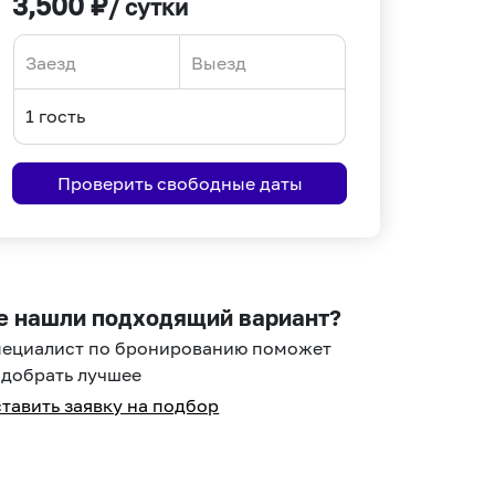
3,500
₽
/ сутки
Navigate
Navigate
forward
backward
to
to
interact
interact
Проверить свободные даты
with
with
the
the
calendar
calendar
and
and
select
select
е нашли подходящий вариант?
a
a
пециалист по бронированию поможет
date.
date.
добрать лучшее
Press
Press
тавить заявку на подбор
the
the
question
question
mark
mark