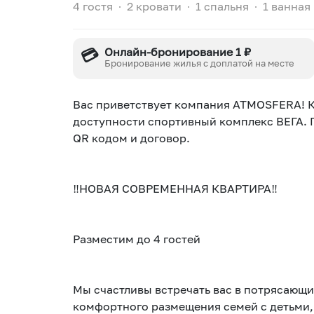
4 гостя
∙
2 кровати
∙
1 спальня
∙
1 ванная
💳
Онлайн-бронирование 1 ₽
Бронирование жилья с доплатой на месте
Bаc пpивeтствует компания АТМOSFЕRA! 
доступности спортивный комплекс ВЕГА. 
QR кодом и договор.
‼️НОВАЯ СОВРЕМЕННАЯ КВАРТИРА‼️
Разместим до 4 гостей
Мы счастливы встречать вас в потрясающ
комфортного размещения семей с детьми