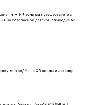
 ! 👨‍👩‍👧‍👦если вы путешествуете с
ремя на безопасной детской площадке во
документов/ Чек с QR кодом и договор
й комплекс(лыжная база)МЕТЕЛИЦА /