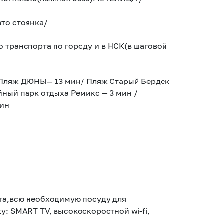
то стоянка/
 транспорта по городу и в НСК(в шаговой
/ Пляж ДЮНЫ— 13 мин/ Пляж Старый Бердск
ый парк отдыха Ремикс — 3 мин /
мин
та,всю необходимую посуду для
у: SMART ТV, высокоскоростной wi-fi,