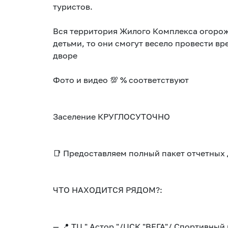
туристов.
Вся территория Жилого Комплекса огорожена
детьми, то они смогут весело провести в
дворе
Фото и видео 💯 % соответствуют
Засeлeние КPУГЛОCУTOЧHO
📑 Предоставляем полный пакет отчетных 
ЧТО НАХОДИТСЯ РЯДОМ?:
— 📍 ТЦ " Астор "/ЦСК "ВЕГА"/ Спортивны