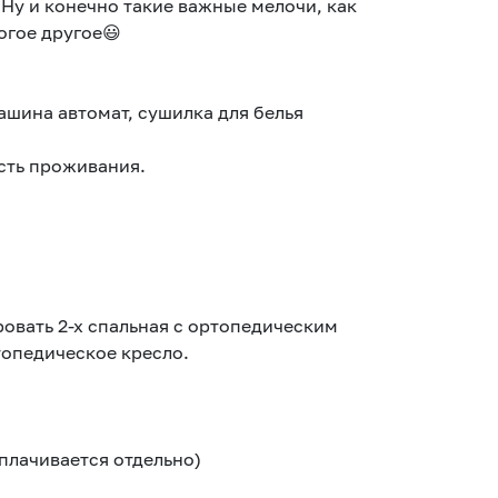
 Ну и конечно такие важные мелочи, как
огое другое😃
машина автомат, сушилка для белья
сть проживания.
крoвaть 2-х спальная с ортопедическим
топедическое кресло.
оплачивается отдельно)