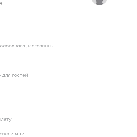
я
коcовскогo, мaгазины.
 для гостeй
плaту
eтка и мцк