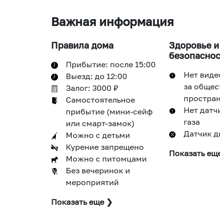
Важная информация
Правила дома
Здоровье и
безопаснос
Прибытие: после
15:00
Нет вид
Выезд: до
12:00
за обще
Залог:
3000
₽
простра
Самостоятельное
Нет датч
прибытие (мини-сейф
газа
или смарт-замок)
Датчик 
Можно с детьми
Курение
запрещено
Показать ещ
Можно с питомцами
Без вечеринок и
мероприятий
Показать еще ❯