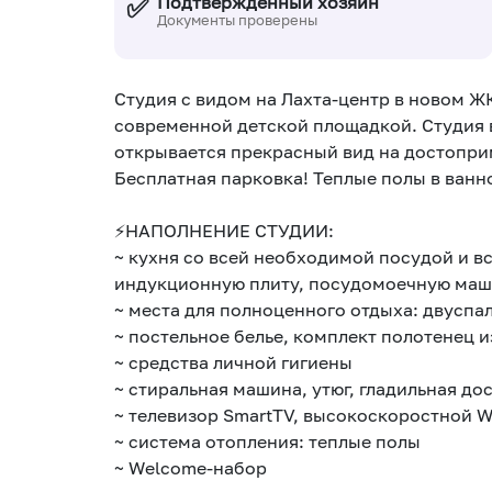
✅
Подтвержденный хозяин
Документы проверены
Студия с видом на Лахта-центр в новом Ж
современной детской площадкой. Студия в
открывается прекрасный вид на достоприм
Бесплатная парковка! Теплые полы в ванн
⚡НАПОЛНЕНИЕ СТУДИИ:
~ кухня со всей необходимой посудой и в
индукционную плиту, посудомоечную маш
~ места для полноценного отдыха: двуспал
~ постельное белье, комплект полотенец 
~ средства личной гигиены
~ стиральная машина, утюг, гладильная до
~ телевизор SmаrtТV, высокоскоростной Wi
~ система отопления: теплые полы
~ Wеlсоmе-набор