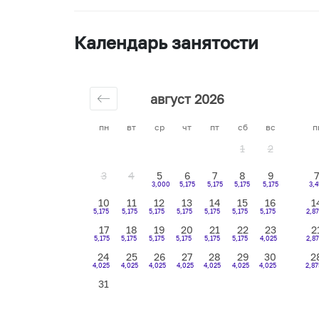
Календарь занятости
август 2026
пн
вт
ср
чт
пт
сб
вс
п
1
2
3
4
5
6
7
8
9
7
3,000
5,175
5,175
5,175
5,175
3,
10
11
12
13
14
15
16
1
5,175
5,175
5,175
5,175
5,175
5,175
5,175
2,87
17
18
19
20
21
22
23
2
5,175
5,175
5,175
5,175
5,175
5,175
4,025
2,8
24
25
26
27
28
29
30
2
4,025
4,025
4,025
4,025
4,025
4,025
4,025
2,87
31
4,025