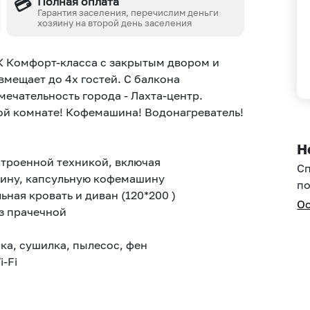
💳
Полная оплата
Гарантия заселения, перечислим деньги
хозяину на второй день заселения
К Комфорт-класса с закрытым двором и
мещает до 4х гостей. С балкона
ечательность города - Лаxта-центp.
ой комнате! Кофемашина! Водонагреватель!
Н
строенной техникой, включая
С
ину, капсульную кофемашину
по
ьная кровать и диван (120*200 )
Ос
из прачечной
ска, сушилка, пылесос, фен
-Fi