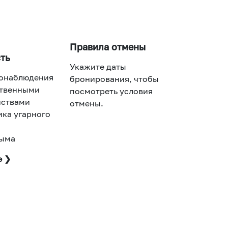
Правила отмены
ть
Укажите даты
еонаблюдения
бронирования, чтобы
ственными
посмотреть условия
нствами
отмены.
ика угарного
дыма
е ❯