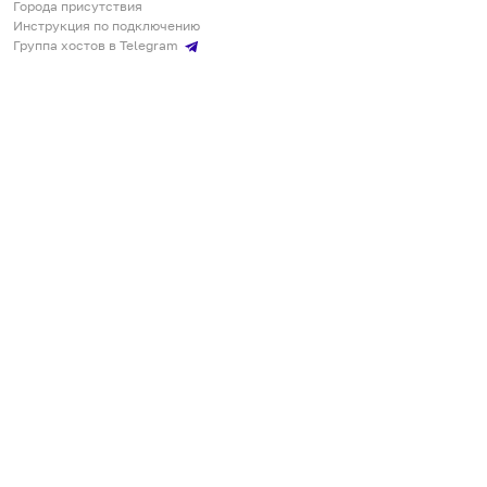
Города присутствия
Инструкция по подключению
Группа хостов в Telegram
Безопасные платежи
Мобильные приложения
Кукурента — платформа для самостоятельных путешествий
О сервисе
О команде
Партнёрам
Инвесторам
ООО "КУКУРЕНТА"
ИНН 7730302462, ОГРН 1237700220460
+7 967 555 00 24
,
qq@qqrenta.ru