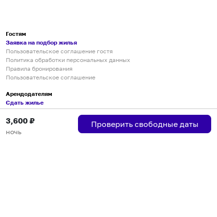
Гостям
Заявка на подбор жилья
Пользовательское соглашение гостя
Политика обработки персональных данных
Правила бронирования
Пользовательское соглашение
Арендодателям
Сдать жилье
Пользовательское соглашение
3,600
₽
Правила публикации объявлений
Проверить свободные даты
Города присутствия
ночь
Инструкция по подключению
Группа хостов в Telegram
Безопасные платежи
Мобильные приложения