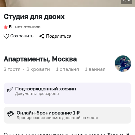
Студия для двоих
5
∙
нет отзывов
Сохранить
Поделиться
Апартаменты
, Москва
3 гостя
∙
2 кровати
∙
1 спальня
∙
1 ванная
Подтвержденный хозяин
✅
Документы проверены
Онлайн-бронирование 1 ₽
💳
Бронирование жилья с доплатой на месте
Сдается посуточно уютная, теплая студия 25 кв.м. В