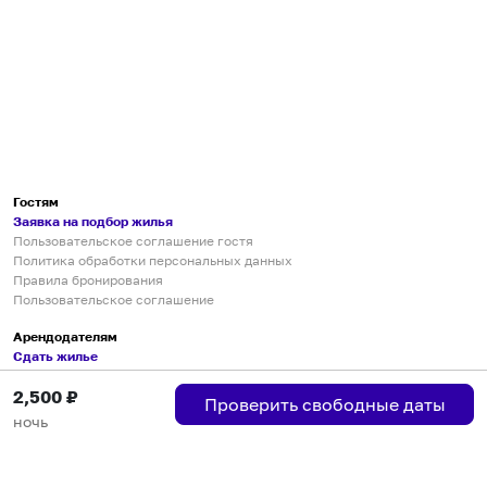
Гостям
Заявка на подбор жилья
Пользовательское соглашение гостя
Политика обработки персональных данных
Правила бронирования
Пользовательское соглашение
Арендодателям
Сдать жилье
Пользовательское соглашение
2,500
₽
Правила публикации объявлений
Проверить свободные даты
Города присутствия
ночь
Инструкция по подключению
Группа хостов в Telegram