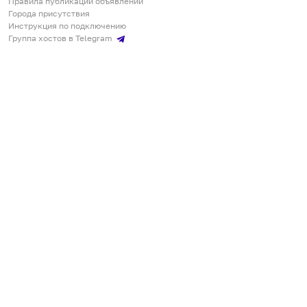
Правила публикации объявлений
Города присутствия
Инструкция по подключению
Группа хостов в Telegram
Безопасные платежи
Мобильные приложения
Кукурента — платформа для самостоятельных путешествий
О сервисе
О команде
Партнёрам
Инвесторам
ООО "КУКУРЕНТА"
ИНН 7730302462, ОГРН 1237700220460