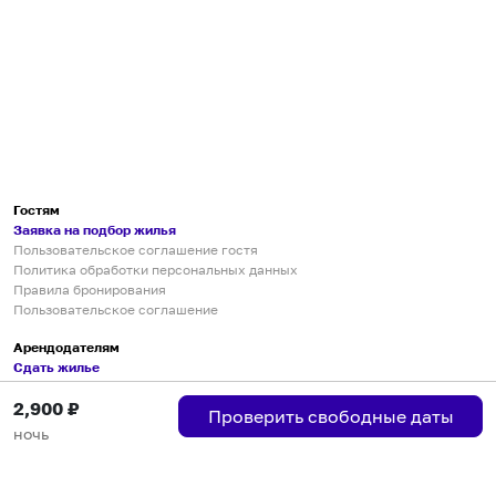
Гостям
Заявка на подбор жилья
Пользовательское соглашение гостя
Политика обработки персональных данных
Правила бронирования
Пользовательское соглашение
Арендодателям
Сдать жилье
Пользовательское соглашение
2,900
₽
Правила публикации объявлений
Проверить свободные даты
Города присутствия
ночь
Инструкция по подключению
Группа хостов в Telegram