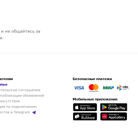
 и не общайтесь за
а.
ателям
Безопасные платежи
илье
ательское соглашение
 публикации объявлений
Мобильные приложения
рисутствия
ция по подключению
остов в Telegram