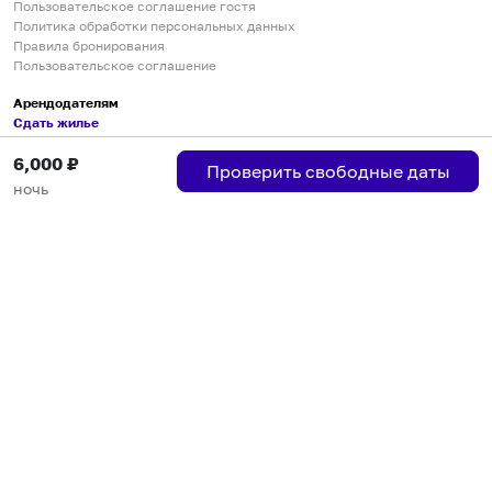
Пользовательское соглашение гостя
Политика обработки персональных данных
Правила бронирования
Пользовательское соглашение
Арендодателям
Сдать жилье
Пользовательское соглашение
6,000
₽
Правила публикации объявлений
Проверить свободные даты
Города присутствия
ночь
Инструкция по подключению
Группа хостов в Telegram
Безопасные платежи
Мобильные приложения
Кукурента — платформа для самостоятельных путешествий
О сервисе