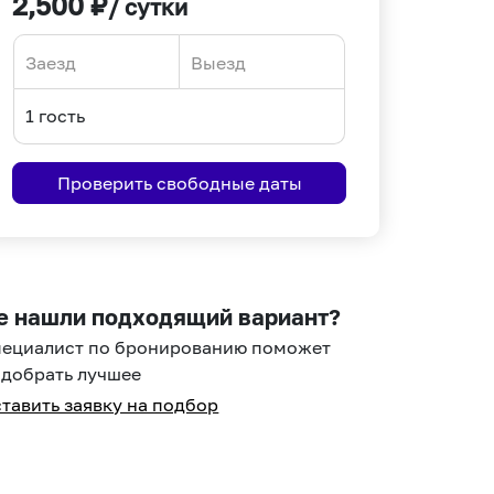
2,500
₽
/ сутки
Navigate
Navigate
forward
backward
to
to
interact
interact
Проверить свободные даты
with
with
the
the
calendar
calendar
and
and
select
select
е нашли подходящий вариант?
a
a
пециалист по бронированию поможет
date.
date.
добрать лучшее
Press
Press
тавить заявку на подбор
the
the
question
question
mark
mark