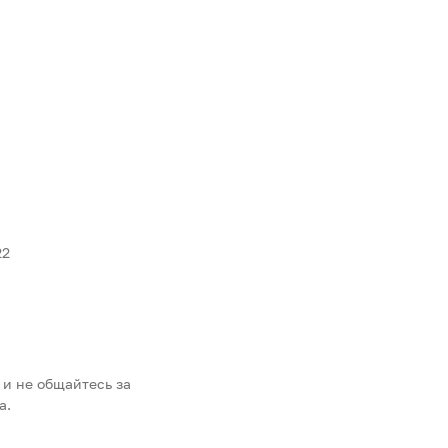
22
 и не общайтесь за
а.