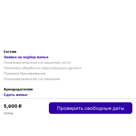
Гостям
Заявка на подбор жилья
Пользовательское соглашение гостя
Политика обработки персональных данных
Правила бронирования
Пользовательское соглашение
Арендодателям
Сдать жилье
Пользовательское соглашение
5,600
₽
Правила публикации объявлений
Проверить свободные даты
Города присутствия
ночь
Инструкция по подключению
Группа хостов в Telegram
Безопасные платежи