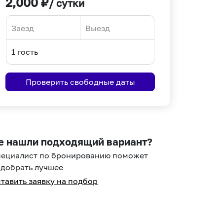
2,000
₽
/ сутки
Navigate
Navigate
forward
backward
to
to
interact
interact
Проверить свободные даты
with
with
the
the
calendar
calendar
and
and
select
select
е нашли подходящий вариант?
a
a
пециалист по бронированию поможет
date.
date.
добрать лучшее
Press
Press
тавить заявку на подбор
the
the
question
question
mark
mark