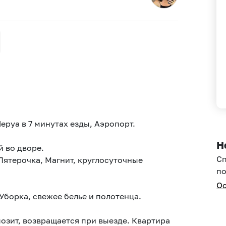
еруа в 7 минутах езды, Аэропорт.
Н
й во дворе.
С
Пятерочка, Магнит, круглосуточные
по
Ос
После каждого гостя работает горничная. Уборка, свежее белье и полотенца.
позит, возвращается при выезде. Квартира