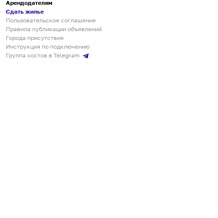
Арендодателям
Сдать жилье
Пользовательское соглашение
Правила публикации объявлений
Города присутствия
Инструкция по подключению
Группа хостов в Telegram
Безопасные платежи
Мобильные приложения
Кукурента — платформа для самостоятельных путешествий
О сервисе
О команде
Партнёрам
Инвесторам