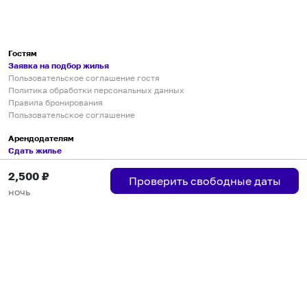
Гостям
Заявка на подбор жилья
Пользовательское соглашение гостя
Политика обработки персональных данных
Правила бронирования
Пользовательское соглашение
Арендодателям
Сдать жилье
Пользовательское соглашение
2,500
₽
Правила публикации объявлений
Проверить свободные даты
Города присутствия
ночь
Инструкция по подключению
Группа хостов в Telegram
Безопасные платежи
Мобильные приложения