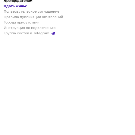
Арендодателям
Сдать жилье
Пользовательское соглашение
Правила публикации объявлений
Города присутствия
Инструкция по подключению
Группа хостов в Telegram
Безопасные платежи
Мобильные приложения
Кукурента — платформа для самостоятельных путешествий
О сервисе
О команде
Партнёрам
Инвесторам