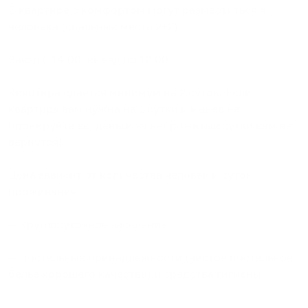
В квартире с комфортом могут разместиться 4
человека (спальные места 2+2).
Заезд с 14.00, выезд до 12.00.
Квартира сдается минимум на 2 суток! Если
квартира вам нужна на 1 сутки и менее не
бронируйте ее, деньги за непрожитые сутки вам не
вернутся!
Цена зависит от количества человек и суток
проживания.
— Круглосуточное заселение.
— Постельные принадлежности (чистое постельное
белье хорошего качества) и средства гигиены.