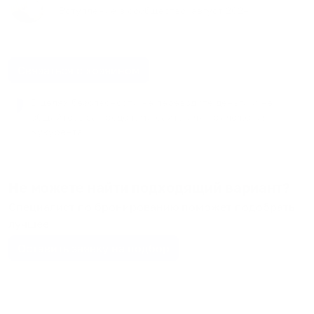
Вступление в сообщество:
август
2024
Связаться с хозяином
В целях безопасности не переводите деньги и не
общайтесь за пределами сайта или приложения
Кукурента.
Не можете найти подходящий вариант?
Специалист по бронированию поможет подобрать
лучшее
Оставить заявку на подбор