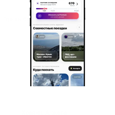
Где вы будете жить
Хозяин
: Анжела