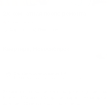
2х комнатная после ремонта
5
∙
нет отзывов
Сохранить
Поделиться
Квартира
, Новосибирск
4 гостя
∙
2 кровати
∙
1 спальня
∙
1 ванная
Онлайн-бронирование 1 ₽
💳
Бронирование жилья с доплатой на месте
2х комнатная после ремонта напротив ж\д вокзала.
Рядом ТЦ "Апельсин", бары, рестораны, Аквапарк и
зоопарк в 10 минутах езды на машине.