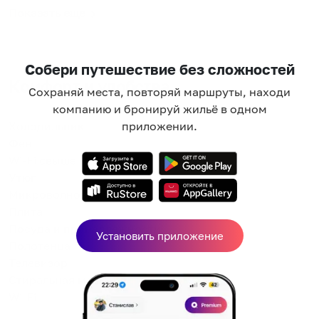
Показать еще
Собери путешествие без сложностей
Комфорт и удобства
Сохраняй места, повторяй маршруты, находи
компанию и бронируй жильё в одном
приложении.
Холодильник
Фен
Wi-Fi свыше 100 Мб/с
Утюг
Микроволновка
Плита
Посуда и принадлежности
Установить приложение
Полотенца
Телевизор
Стиральная машина
Wi-Fi