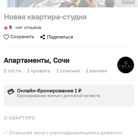
Новая квартира-студия
5
∙
нет отзывов
Сохранить
Поделиться
Апартаменты
, Сочи
2 гостя
∙
1 кровать
∙
1 спальня
∙
1 ванная
Онлайн-бронирование 1 ₽
💳
Бронирование жилья с доплатой на месте
О КВАРТИРЕ:
✅ Спальная зона с раскладывающимся диваном