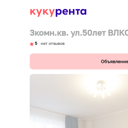
3комн.кв. ул.50лет ВЛК
5
∙
нет отзывов
Объявление