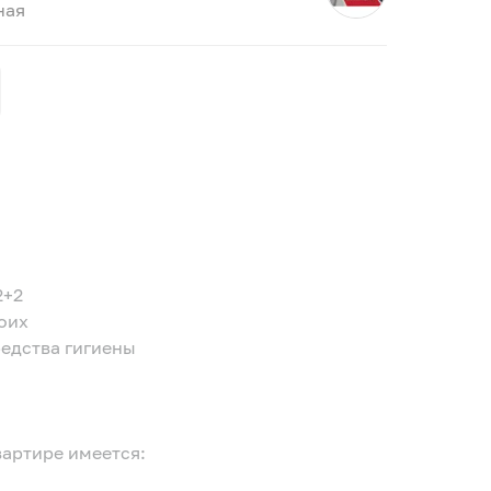
ная
2+2
воих
редства гигиены
вартире имеется: