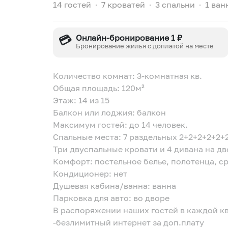
14 гостей
∙
7 кроватей
∙
3 спальни
∙
1 ван
💳
Онлайн-бронирование 1 ₽
Бронирование жилья с доплатой на месте
Количество комнат: 3-комнатная кв.
Общая площадь: 120м²
Этаж: 14 из 15
Балкон или лоджия: балкон
Максимум гостей: до 14 человек.
Спальные места: 7 раздельных 2+2+2+2+2+
Три двуспальные кровати и 4 дивана на д
Комфорт: постельное белье, полотенца, с
Кондиционер: нет
Душевая кабина/ванна: ванна
Парковка для авто: во дворе
В распоряжении наших гостей в каждой к
-безлимитный интернет за доп.плату