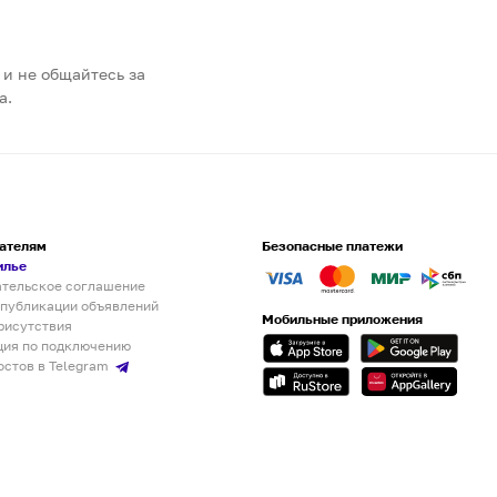
 и не общайтесь за
а.
ателям
Безопасные платежи
илье
ательское соглашение
 публикации объявлений
Мобильные приложения
рисутствия
ция по подключению
остов в Telegram