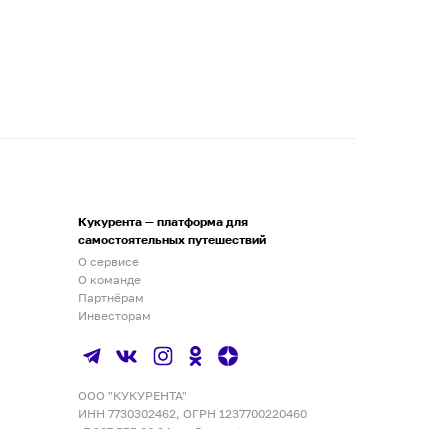
Кукурента — платформа для
самостоятельных путешествий
О сервисе
О команде
Партнёрам
Инвесторам
ООО "КУКУРЕНТА"
ИНН 7730302462, ОГРН 1237700220460
+7 967 555 00 24
,
qq@qqrenta.ru