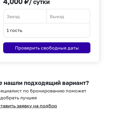
4,000
₽
/ сутки
Navigate
Navigate
forward
backward
to
to
interact
interact
Проверить свободные даты
with
with
the
the
calendar
calendar
and
and
select
select
е нашли подходящий вариант?
a
a
пециалист по бронированию поможет
date.
date.
добрать лучшее
Press
Press
тавить заявку на подбор
the
the
question
question
mark
mark