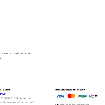
 и не общайтесь за
а.
ателям
Безопасные платежи
илье
ательское соглашение
 публикации объявлений
Мобильные приложения