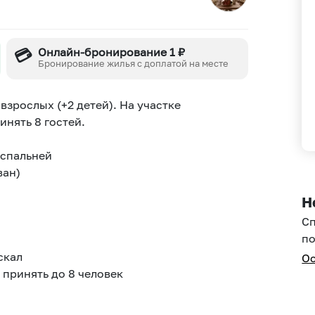
💳
Онлайн-бронирование 1 ₽
Бронирование жилья с доплатой на месте
взрослых (+2 детей). На участке
нять 8 гостей.
 спальней
ван)
Н
С
по
скал
Ос
 принять до 8 человек