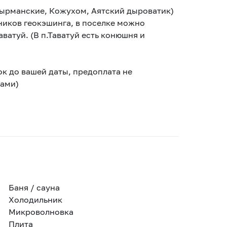
Кырманские, Кожухом, Аятский дыроватик)
ников геокэшинга, в поселке можно
аватуй. (В п.Таватуй есть конюшня и
ок до вашей даты, предоплата не
чами)
Баня / сауна
Холодильник
Микроволновка
Плита