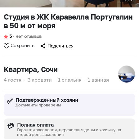
Студия в ЖК Каравелла Португалии
в 50 м от моря
5
∙
нет отзывов
Сохранить
Поделиться
Квартира
, Сочи
4 гостя
∙
3 кровати
∙
1 спальня
∙
1 ванная
Подтвержденный хозяин
✅
Документы проверены
Полная оплата
💳
Гарантия заселения, перечислим деньги хозяину на
второй день заселения