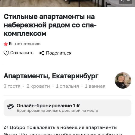
Стильные апартаменты на
набережной рядом со спа-
комплексом
5
∙
нет отзывов
Сохранить
Поделиться
Апартаменты
, Екатеринбург
3 гостя
∙
2 кровати
∙
1 спальня
∙
1 ванная
Онлайн-бронирование 1 ₽
💳
Бронирование жилья с доплатой на месте
🌿 Добро пожаловать в новейшие апартаменты
Green Life, где качество обслуживания и забота о