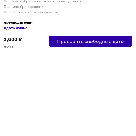
Политика обработки персональных данных
Правила бронирования
Пользовательское соглашение
Арендодателям
Сдать жилье
Пользовательское соглашение
3,600
₽
Правила публикации объявлений
Проверить свободные даты
Города присутствия
ночь
Инструкция по подключению
Группа хостов в Telegram
Безопасные платежи
Мобильные приложения
Кукурента — платформа для самостоятельных путешествий
О сервисе
О команде